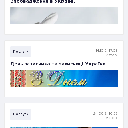
Впровадження в Україні.
14.10.21 17:03
Послуги
Автор:
День захисника та захисниці України.
Багато країн в світі вже почали пропонувати
вакцинацію дітям від 12 років. Україна також
запропонувала громадянам дитячу вакцинацію від
Covid-19. 13 жовтня МОЗ ухвалило рішення про
вакцинацію дітей з 12 років.
24.08.21 10:53
Послуги
Автор:
Таке рішення викликане розповсюдженням варіанту
вірусу «Дельта», який значно небезпечніший для