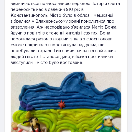
відзначається православною церквою. Історія свята
переносить нас в далекий 910 рік в
Константинополь. Місто було в облозі і мешканці
зібралися у Влахернському храмі помолитися про
визволення. Аж несподівано з’явилася Матір Божа,
йдучи в повітрі в оточенні янголів і святих. Вона
помолилася разом з людьми, зняла з своєї голови
сяюче покривало і простягнула над усіма, що
перебували в храмі. Тим самим взяла під свій захист
людей і місто. І сталося диво, війська противників
відступили, і місто було врятоване.