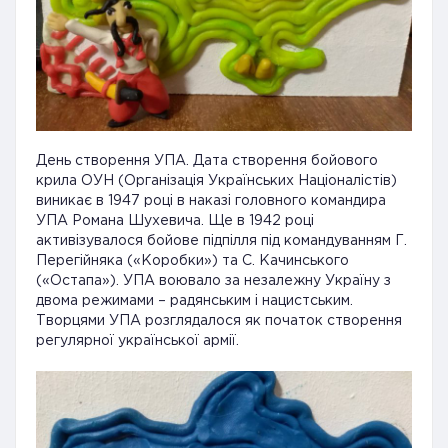
День створення УПА. Дата створення бойового
крила ОУН (Організація Українських Націоналістів)
виникає в 1947 році в наказі головного командира
УПА Романа Шухевича. Ще в 1942 році
активізувалося бойове підпілля під командуванням Г.
Перегійняка («Коробки») та С. Качинського
(«Остапа»). УПА воювало за незалежну Україну з
двома режимами – радянським і нацистським.
Творцями УПА розглядалося як початок створення
регулярної української армії.