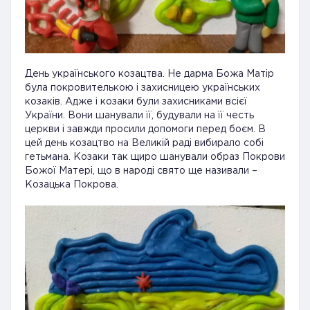
День українського козацтва. Не дарма Божа Матір
була покровителькою і захисницею українських
козаків. Адже і козаки були захисниками всієї
України. Вони шанували її, будували на її честь
церкви і завжди просили допомоги перед боєм. В
цей день козацтво на Великій раді вибирало собі
гетьмана. Козаки так щиро шанували образ Покрови
Божої Матері, що в народі свято ще називали –
Козацька Покрова.