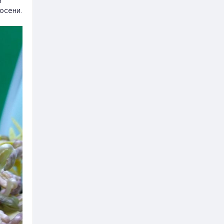
й
восени.