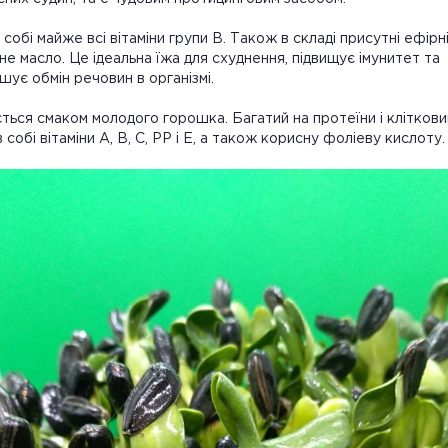
собі майже всі вітаміни групи В. Також в складі присутні ефірні
чне масло. Це ідеальна їжа для схуднення, підвищує імунитет та
ує обмін речовин в організмі.
ється смаком молодого горошка. Багатий на протеїни і кліткови
 собі вітаміни А, В, С, РР і Е, а також корисну фоліеву кислоту.