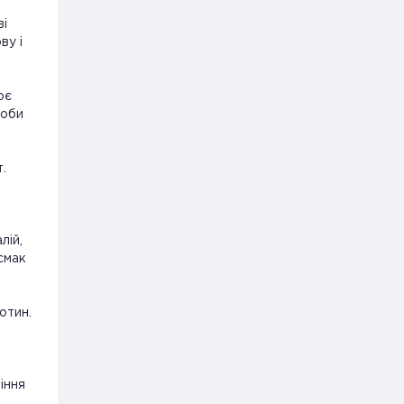
ві
ву і
ює
роби
.
лій,
 смак
отин.
іння