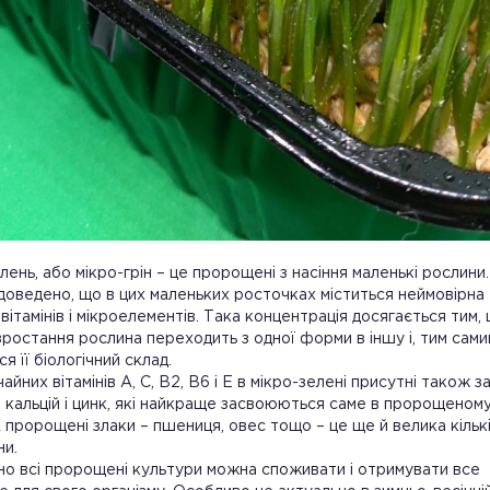
лень, або мікро-грін – це пророщені з насіння маленькі рослини.
оведено, що в цих маленьких росточках міститься неймовірна
 вітамінів і мікроелементів. Така концентрація досягається тим,
зростання рослина переходить з одної форми в іншу і, тим сами
я її біологічний склад.
айних вітамінів А, С, В2, В6 і Е в мікро-зелені присутні також за
кальцій і цинк, які найкраще засвоюються саме в пророщеном
 А пророщені злаки – пшениця, овес тощо – це ще й велика кільк
ни.
о всі пророщені культури можна споживати і отримувати все