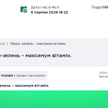
Дата і час в місті:
Подробн
По
6
Серпня
2026
16
:
22
ння
Мікро-зелень – максимум вітамін.
-зелень – максимум вітамін.
17.03.
і поради
Цікаве харчування
Автор
елень – максимум вітамін.