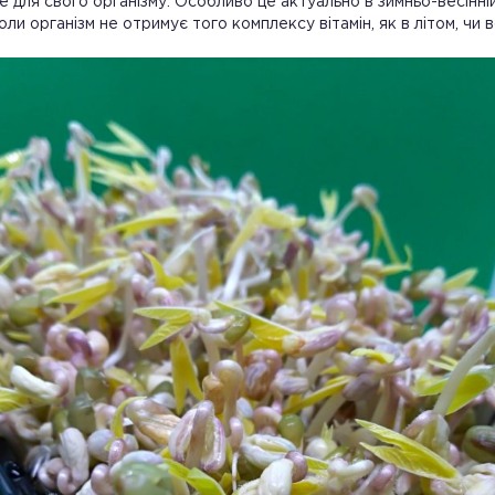
е для свого організму. Особливо це актуально в зимньо-весінні
коли організм не отримує того комплексу вітамін, як в літом, чи 