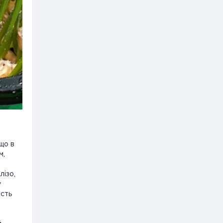
 що в
м,
лізо,
у
ість