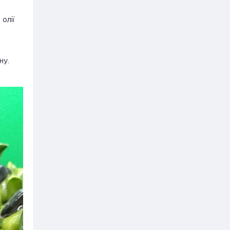
 олії
ну.