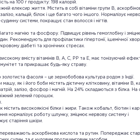
ість на 100 г продукту: 198 калорій.
жній елексир життя. Містить в собі вітаміни групи В, аскорбіно
залізо, кальцій, білок і ще багато чого іншого. Нормалізує нерво
судинну системи, покращує стан волосся і нігтів.
багато магнію та фосфору. Підвищує рівень гемоглобіну і зміцн
удин. Рекомендують для профілактики гіпертонії, ішемічної хво
укровому діабеті та хронічних стресах.
високому вмісту вітамінів В, А, С, РР та Е, має тонізуючий ефект
імунітет та прикрашає будь-яку страву.
 золотиста фасоля – це зернобобова культура родом з Індії.
машу, як і його боби містять дієтичну клітковину, вітаміни В, ка
натрій, залізо, фосфор і магній. На 24% складаються з білка. На
ніжний зелений горошок.
.
 містить високоякісні білки і жири. Також кобальт, біотин і кар
ня нормалізує роботу шлунку, зміцнює нервову систему і
ує старіння шкіри.
 переважають аскорбінова кислота та рутин. Попереджає стар
них судин, та є чудовим протицинговим засобом.