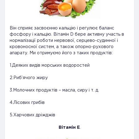
Він сприяє засвоєнню кальцію і регулює баланс
фосфору і кальцію. Вітамін D бере активну участь в
нормалізації роботи нервової, серцево-судинної і
кровоносної систем, а також опорно-рухового
апарату. Ми отримуємо його з таких продуктів:
1.Деяких видів морських водоростей
2.Риб’ячого жиру
3.Молочних продуктів – масла, сиру і т. д.
4.Лісових грибів
5.Харчових дріжджів
Вітамін Е
.