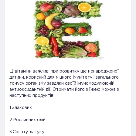
Ці вітаміни важливі при розвитку ще ненародженої
дитини, корисний для міцного імунітету і загального
тонусу організму завдяки своїй імуномодулюючій і
антиоксидантній дії. Отримати його з їжею можна з
наступних продуктів:
1.Злакових
2.Рослинних олій
3.Салату-латуку