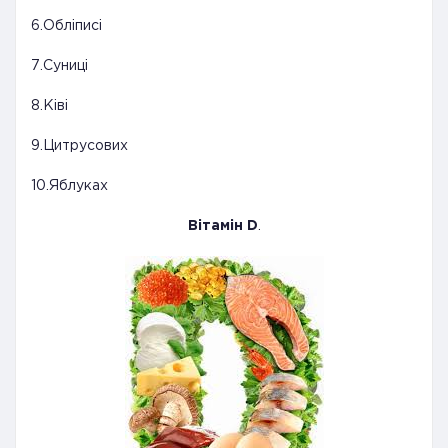
6.Обліписі
7.Суниці
8.Ківі
9.Цитрусових
10.Яблуках
Вітамін D
.