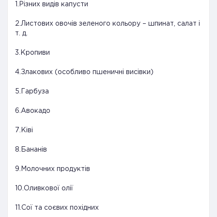
1.Різних видів капусти
2.Листових овочів зеленого кольору – шпинат, салат і
т. д.
3.Кропиви
4.Злакових (особливо пшеничні висівки)
5.Гарбуза
6.Авокадо
7.Ківі
8.Бананів
9.Молочних продуктів
10.Оливкової олії
11.Сої та соєвих похідних