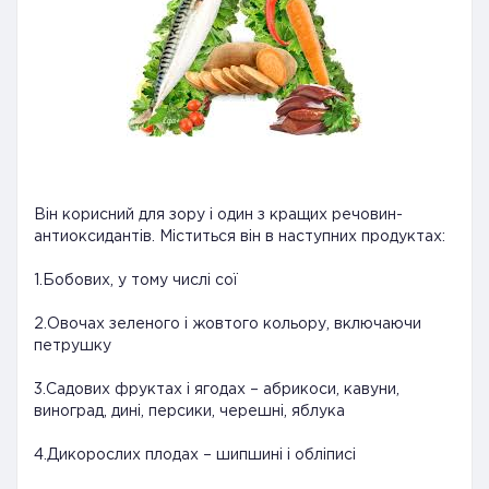
Він корисний для зору і один з кращих речовин-
антиоксидантів. Міститься він в наступних продуктах:
1.Бобових, у тому числі сої
2.Овочах зеленого і жовтого кольору, включаючи
петрушку
3.Садових фруктах і ягодах – абрикоси, кавуни,
виноград, дині, персики, черешні, яблука
4.Дикорослих плодах – шипшині і обліписі