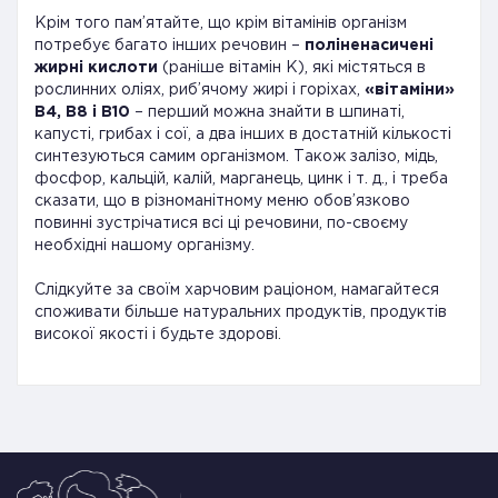
Крім того пам’ятайте, що крім вітамінів організм
потребує багато інших речовин –
поліненасичені
жирні кислоти
(раніше вітамін К), які містяться в
рослинних оліях, риб’ячому жирі і горіхах,
«
вітаміни
»
В4, В8 і В10
– перший можна знайти в шпинаті,
капусті, грибах і сої, а два інших в достатній кількості
синтезуються самим організмом. Також залізо, мідь,
фосфор, кальцій, калій, марганець, цинк і т. д., і треба
сказати, що в різноманітному меню обов’язково
повинні зустрічатися всі ці речовини, по-своєму
необхідні нашому організму.
Слідкуйте за своїм харчовим раціоном, намагайтеся
споживати більше натуральних продуктів, продуктів
високої якості і будьте здорові.