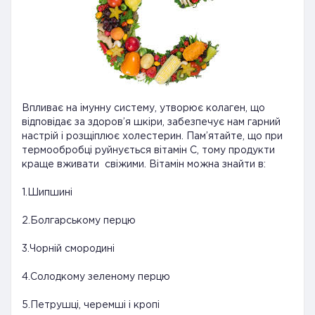
Впливає на імунну систему, утворює колаген, що
відповідає за здоров’я шкіри, забезпечує нам гарний
настрій і розщіплює холестерин. Пам’ятайте, що при
термообробці руйнується вітамін С, тому продукти
краще вживати свіжими. Вітамін можна знайти в:
1.Шипшині
2.Болгарському перцю
3.Чорній смородині
4.Солодкому зеленому перцю
5.Петрушці, черемші і кропі