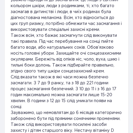
уважно підходити до засмагання. Це люди з світлим
кольором шкіри, люди з родимками, ті, хто багато
засмагав в дитинстві і люди, в чиїх родинах була
діагностована меланома. Всім, хто відноситься до
цих груп ризику, потрібно обмежити час засмагання і
використовувати спеціальні захисні креми.
Також всім, хто бажає засмагнути слід виконувати
такі правила. Під час перебування на сонці пийте
багато води, або натуральних соків. Обов’язково
носіть головні убори. Захищайте очі сонцезахисними
окулярами. Бережіть від опіків ніс, чоло, вуха, шию і
тильні боки долонь. Також підбирайте правильно,
згідно свого типу шкіри сонцезахисний крем.
Слід вказати також в які часи можна безпечно
засмагати. З 7 до 9 ранку, та з 18 до 221 години
процес засмагання безпечний. З 10 до 11 і з 16 до 17
годин максимально можна засмагати лише 15-20
хвилин. В години з 12 до 15 слід уникати появи на
сонці.
Зауважимо, що немовлятам до 6 місяців категорично
заборонено бути під прямими сонячними променями.
Також слід використовувати посилені засоби
захисту і дітям старшого віку. Нестачу вітаміну D