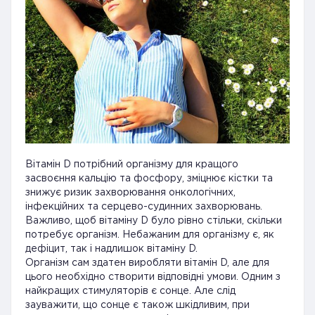
Вітамін D потрібний організму для кращого
засвоєння кальцію та фосфору, зміцнює кістки та
знижує ризик захворювання онкологічних,
інфекційних та серцево-судинних захворювань.
Важливо, щоб вітаміну D було рівно стільки, скільки
потребує організм. Небажаним для організму є, як
дефіцит, так і надлишок вітаміну D.
Організм сам здатен виробляти вітамін D, але для
цього необхідно створити відповідні умови. Одним з
найкращих стимуляторів є сонце. Але слід
зауважити, що сонце є також шкідливим, при