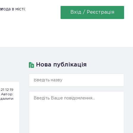
ее
года в місті:
Вхід / Реєстрація
Нова публікація
.21 12:19
Автор:
далити