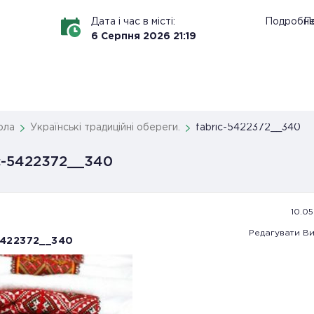
Дата і час в місті:
Подробн
По
6
Серпня
2026
21
:
19
ола
Українські традиційні обереги.
fabric-5422372__340
c-5422372__340
10.05
Редагувати
Ви
5422372__340