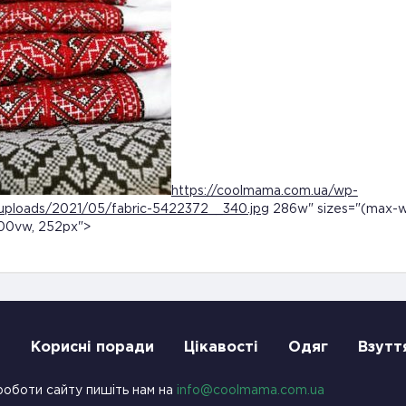
https://coolmama.com.ua/wp-
uploads/2021/05/fabric-5422372__340.jpg
286w" sizes="(max-w
00vw, 252px">
и
Корисні поради
Цікавості
Одяг
Взутт
роботи сайту пишіть нам на
info@coolmama.com.ua