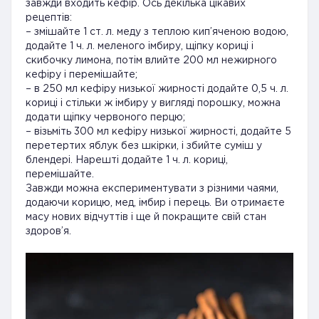
завжди входить кефір. Ось декілька цікавих
рецептів:
– змішайте 1 ст. л. меду з теплою кип’яченою водою,
додайте 1 ч. л. меленого імбиру, щіпку кориці і
скибочку лимона, потім влийте 200 мл нежирного
кефіру і перемішайте;
– в 250 мл кефіру низької жирності додайте 0,5 ч. л.
кориці і стільки ж імбиру у вигляді порошку, можна
додати щіпку червоного перцю;
– візьміть 300 мл кефіру низької жирності, додайте 5
перетертих яблук без шкірки, і збийте суміш у
блендері. Нарешті додайте 1 ч. л. кориці,
перемішайте.
Завжди можна експериментувати з різними чаями,
додаючи корицю, мед, імбир і перець. Ви отримаєте
масу нових відчуттів і ще й покращите свій стан
здоров’я.