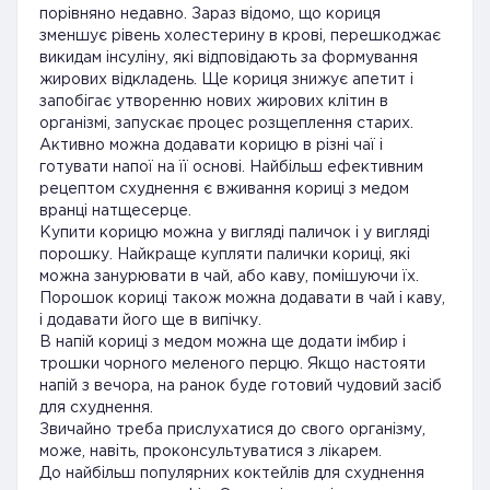
порівняно недавно. Зараз відомо, що кориця
зменшує рівень холестерину в крові, перешкоджає
викидам інсуліну, які відповідають за формування
жирових відкладень. Ще кориця знижує апетит і
запобігає утворенню нових жирових клітин в
організмі, запускає процес розщеплення старих.
Активно можна додавати корицю в різні чаї і
готувати напої на її основі. Найбільш ефективним
рецептом схуднення є вживання кориці з медом
вранці натщесерце.
Купити корицю можна у вигляді паличок і у вигляді
порошку. Найкраще купляти палички кориці, які
можна занурювати в чай, або каву, помішуючи їх.
Порошок кориці також можна додавати в чай і каву,
і додавати його ще в випічку.
В напій кориці з медом можна ще додати імбир і
трошки чорного меленого перцю. Якщо настояти
напій з вечора, на ранок буде готовий чудовий засіб
для схуднення.
Звичайно треба прислухатися до свого організму,
може, навіть, проконсультуватися з лікарем.
До найбільш популярних коктейлів для схуднення