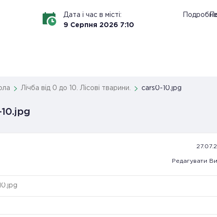
Дата і час в місті:
Подробн
По
9
Серпня
2026
7
:
10
ола
Лічба від 0 до 10. Лісові тварини.
cars0-10.jpg
-10.jpg
27.07.
Редагувати
Ви