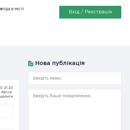
ее
года в місті:
Вхід / Реєстрація
Нова публікація
20 21:20
Автор:
далити