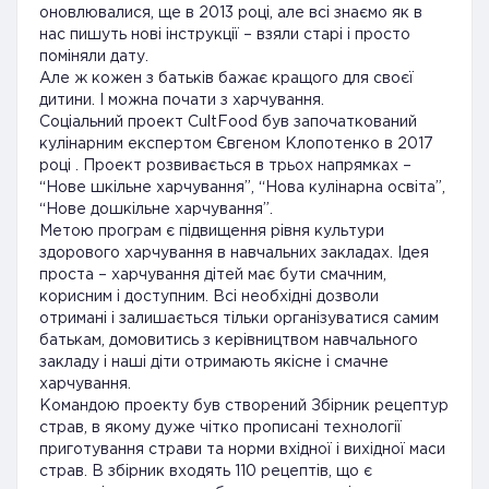
оновлювалися, ще в 2013 році, але всі знаємо як в
нас пишуть нові інструкції – взяли старі і просто
поміняли дату.
Але ж кожен з батьків бажає кращого для своєї
дитини. І можна почати з харчування.
Соціальний проект CultFood був започаткований
кулінарним експертом Євгеном Клопотенко в 2017
році . Проект розвивається в трьох напрямках –
“Нове шкільне харчування”, “Нова кулінарна освіта”,
“Нове дошкільне харчування”.
Метою програм є підвищення рівня культури
здорового харчування в навчальних закладах. Ідея
проста – харчування дітей має бути смачним,
корисним і доступним. Всі необхідні дозволи
отримані і залишається тільки організуватися самим
батькам, домовитись з керівництвом навчального
закладу і наші діти отримають якісне і смачне
харчування.
Командою проекту був створений Збірник рецептур
страв, в якому дуже чітко прописані технології
приготування страви та норми вхідної і вихідної маси
страв. В збірник входять 110 рецептів, що є