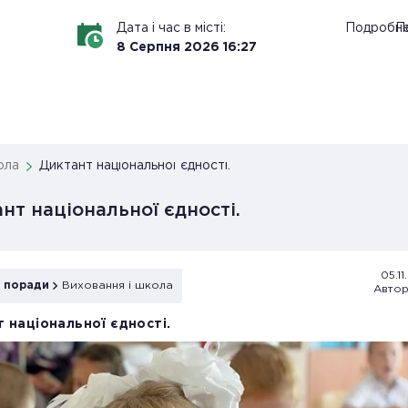
Дата і час в місті:
Подробн
По
8
Серпня
2026
16
:
27
ола
Диктант національної єдності.
нт національної єдності.
05.11
і поради
Виховання і школа
Автор
 національної єдності.