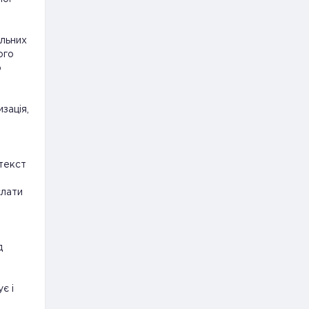
ільних
ого
о
зація,
текст
слати
д
є і