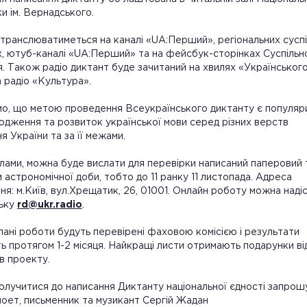
ки ім. Вернадського.
транслюватиметься на каналі «UA:Перший», регіональних сусп
, ютуб-каналі «UA:Перший» та на фейсбук-сторінках Суспільн
. Також радіо диктант буде зачитаний на хвилях «Українськог
а радіо «Культура».
о, що метою проведення Всеукраїнського диктанту є популяри
дження та розвиток української мови серед різних верств
я України та за її межами.
лами, можна буде вислати для перевірки написаний паперовий 
 астрономічної доби, тобто до 11 ранку 11 листопада. Адреса
ня: м.Київ, вул.Хрещатик, 26, 01001. Онлайн роботу можна наді
ньку
rd@ukr.radio
.
слані роботи будуть перевірені фаховою комісією і результати
ь протягом 1-2 місяця. Найкращі листи отримають подарунки ві
в проекту.
олучитися до написання Диктанту національної єдності запрошу
поет, письменник та музикант Сергій Жадан