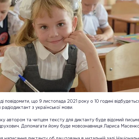
аді повідомити, що 9 листопада 2021 року о 10 годині відбудетьс
 радіодиктант з української мови.
ку автором та читцем тексту для диктанту буде відомий письм
рухович. Допомагати йому буде мовознавниця Лариса Масенко
ля написання диктанту об лаштована в читальній залі Національ