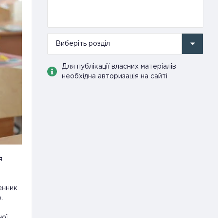
Виберіть розділ
Для публікації власних матеріалів
необхідна авторизація на сайті
я
енник
.
ної