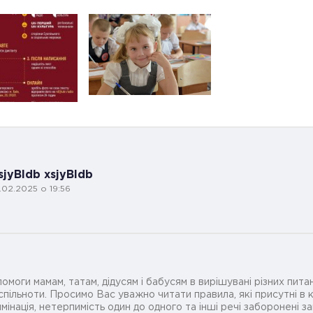
sjyBldb xsjyBldb
7.02.2025 о 19:56
омоги мамам, татам, дідусям і бабусям в вирішувані різних питан
ільноти. Просимо Вас уважно читати правила, які присутні в ко
мінація, нетерпимість один до одного та інші речі заборонені 