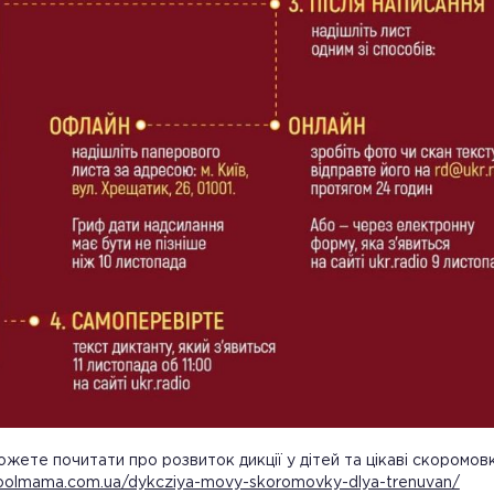
жете почитати про розвиток дикції у дітей та цікаві скоромов
coolmama.com.ua/dykcziya-movy-skoromovky-dlya-trenuvan/