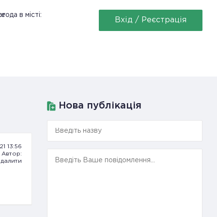
ее
года в місті:
Вхід / Реєстрація
Нова публікація
.21 13:56
Автор:
далити