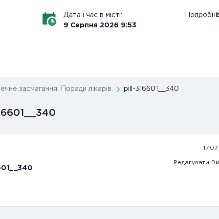
Дата і час в місті:
Подробн
По
9
Серпня
2026
9
:
53
ечне засмагання. Поради лікарів.
pill-316601__340
316601__340
17.07
Редагувати
Ви
6601__340