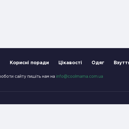
и
Корисні поради
Цікавості
Одяг
Взутт
роботи сайту пишіть нам на
info@coolmama.com.ua