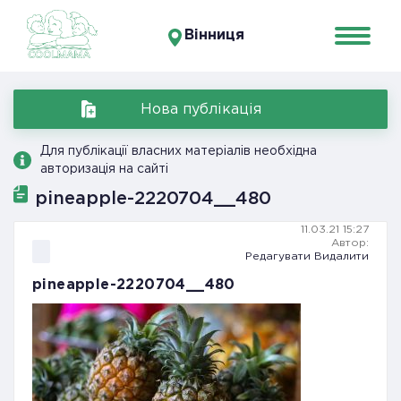
Вінниця
Нова публікація
Для публікації власних матеріалів необхідна
авторизація на сайті
pineapple-2220704__480
11.03.21 15:27
Автор:
Редагувати
Видалити
pineapple-2220704__480