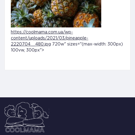
https://coolmama.com.ua/wp-
content/uploads/2021/03/pineapple-
2220704__480.jpg
720w" sizes="(max-width: 300px)
100vw, 300px">