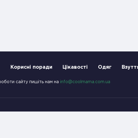
и
Корисні поради
Цікавості
Одяг
Взутт
роботи сайту пишіть нам на
info@coolmama.com.ua