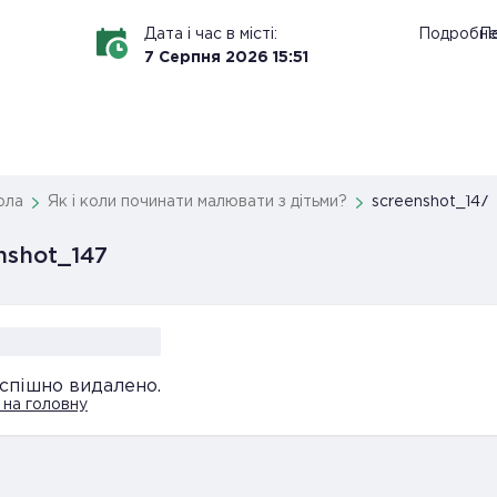
Дата і час в місті:
Подробн
По
7
Серпня
2026
15
:
51
ола
Як і коли починати малювати з дітьми?
screenshot_147
nshot_147
успішно видалено.
на головну