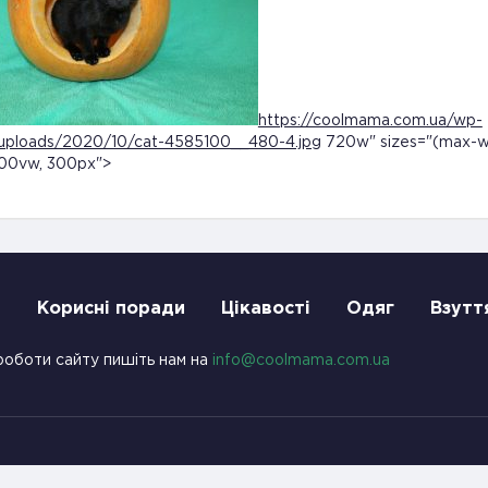
https://coolmama.com.ua/wp-
uploads/2020/10/cat-4585100__480-4.jpg
720w" sizes="(max-w
100vw, 300px">
и
Корисні поради
Цікавості
Одяг
Взутт
роботи сайту пишіть нам на
info@coolmama.com.ua