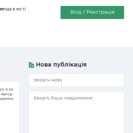
ее
огода в місті:
Вхід / Реєстрація
Нова публікація
.20 11:05
Автор:
далити