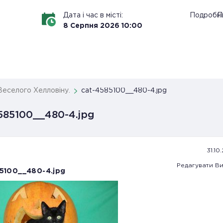
Дата і час в місті:
Подробн
П
8
Серпня
2026
10
:
00
Веселого Хелловіну.
cat-4585100__480-4.jpg
585100__480-4.jpg
31.10
Редагувати
Ви
5100__480-4.jpg