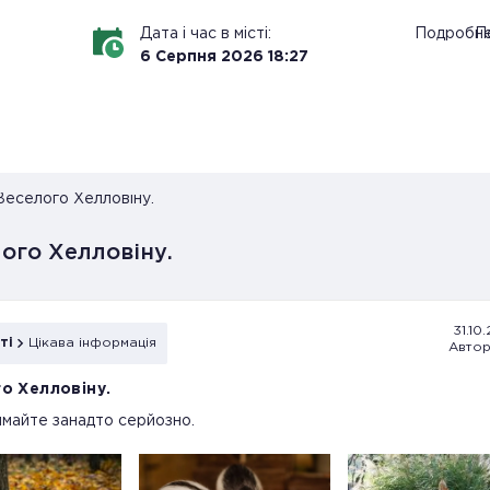
Дата і час в місті:
Подробн
По
6
Серпня
2026
18
:
27
Веселого Хелловіну.
ого Хелловіну.
31.10.
ті
Цікава інформація
Автор
о Хелловіну.
майте занадто серйозно.