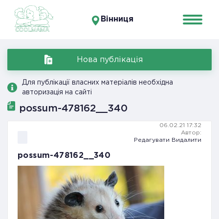
Вінниця
Нова публікація
Для публікації власних матеріалів необхідна
авторизація на сайті
possum-478162__340
06.02.21 17:32
Автор:
Редагувати
Видалити
possum-478162__340