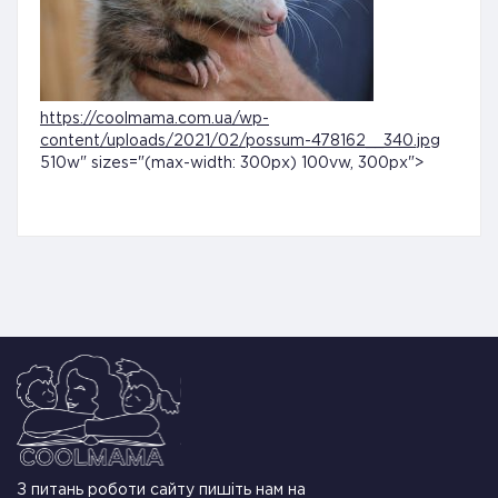
https://coolmama.com.ua/wp-
content/uploads/2021/02/possum-478162__340.jpg
510w" sizes="(max-width: 300px) 100vw, 300px">
З питань роботи сайту пишіть нам на