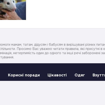
омоги мамам, татам, дідусям і бабусям в вирішувані різних питан
ільноти. Просимо Вас уважно читати правила, які присутні в ко
мінація, нетерпимість один до одного та інші речі заборонені 
стування.
и
Корисні поради
Цікавості
Одяг
Взутт
роботи сайту пишіть нам на
info@coolmama.com.ua