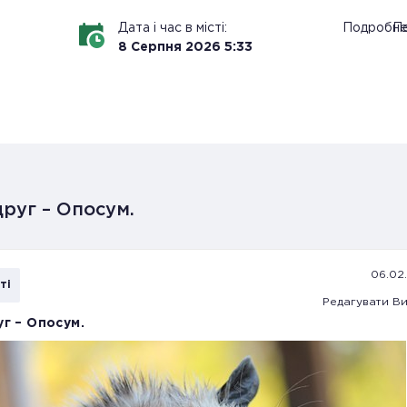
Дата і час в місті:
Подробн
По
8
Серпня
2026
5
:
33
руг – Опосум.
06.02.
ті
Редагувати
Ви
г – Опосум.