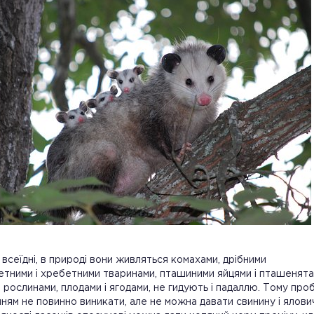
всеїдні, в природі вони живляться комахами, дрібними
тними і хребетними тваринами, пташиними яйцями і пташенята
и рослинами, плодами і ягодами, не гидують і падаллю. Тому про
ням не повинно виникати, але не можна давати свинину і ялови