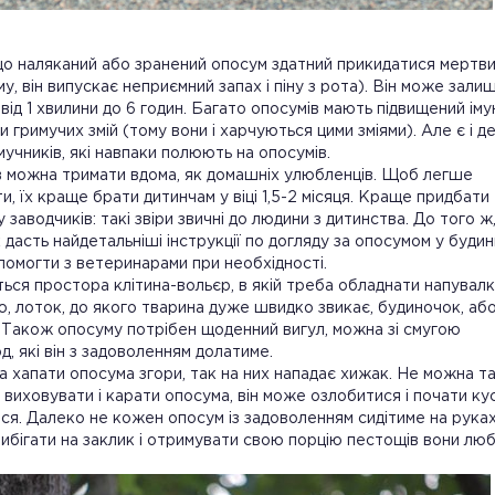
що наляканий або зранений опосум здатний прикидатися мертв
му, він випускає неприємний запах і піну з рота). Він може зали
від 1 хвилини до 6 годин. Багато опосумів мають підвищений іму
и гримучих змій (тому вони і харчуються цими зміями). Але є і де
мучників, які навпаки полюють на опосумів.
 можна тримати вдома, як домашніх улюбленців. Щоб легше
и, їх краще брати дитинчам у віці 1,5-2 місяця. Краще придбати
 заводчиків: такі звіри звичні до людини з дитинства. До того ж
 дасть найдетальніші інструкції по догляду за опосумом у будин
омогти з ветеринарами при необхідності.
ься простора клітина-вольєр, в якій треба обладнати напувалк
ю, лоток, до якого тварина дуже швидко звикає, будиночок, аб
 Також опосуму потрібен щоденний вигул, можна зі смугою
, які він з задоволенням долатиме.
 хапати опосума згори, так на них нападає хижак. Не можна т
виховувати і карати опосума, він може озлобитися і почати ку
ися. Далеко не кожен опосум із задоволенням сидітиме на руках
ибігати на заклик і отримувати свою порцію пестощів вони люб