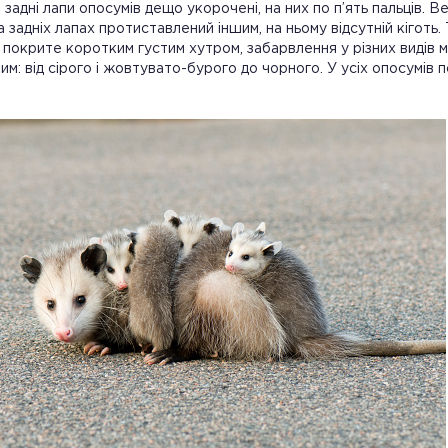
і задні лапи опосумів дещо укорочені, на них по п’ять пальців. В
а задніх лапах протиставлений іншим, на ньому відсутній кіготь. 
 покрите коротким густим хутром, забарвлення у різних видів 
ним: від сірого і жовтувато-бурого до чорного. У усіх опосумів 