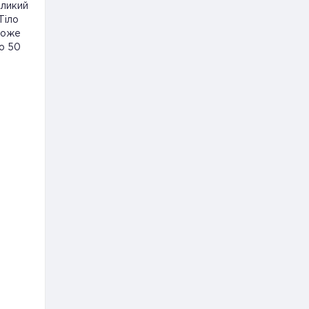
еликий
Тіло
може
по 50