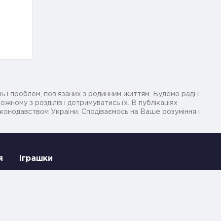
ь і проблем, пов’язаних з родинним життям. Будемо раді і
жному з розділів і дотримуватись їх. В публікаціях
законодавством України. Сподіваємось на Ваше розуміння і
я
Іграшки
Політика конфіденційності