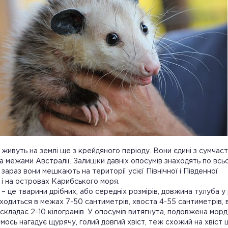
живуть на землі ще з крейдяного періоду. Вони єдині з сумчаст
а межами Австралії. Залишки давніх опосумів знаходять по всь
е зараз вони мешкають на території усієї Північної і Південної
і на островах Карибського моря.
– це тварини дрібних, або середніх розмірів, довжина тулуба у 
аходиться в межах 7-50 сантиметрів, хвоста 4-55 сантиметрів, 
 складає 2-10 кілограмів. У опосумів витягнута, подовжена морд
имось нагадує щурячу, голий довгий хвіст, теж схожий на хвіст 