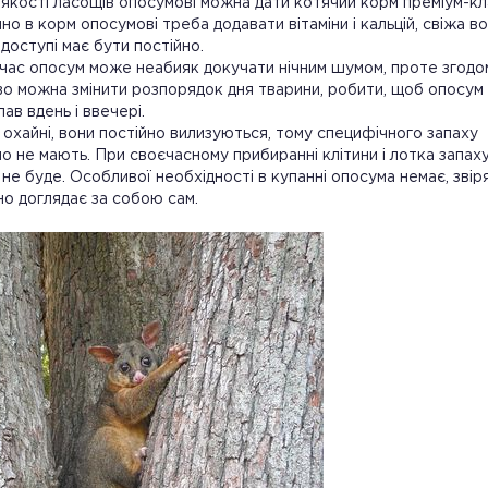
в якості ласощів опосумові можна дати котячий корм преміум-кл
но в корм опосумові треба додавати вітаміни і кальцій, свіжа во
 доступі має бути постійно.
ас опосум може неабияк докучати нічним шумом, проте згодо
о можна змінити розпорядок дня тварини, робити, щоб опосум
ав вдень і ввечері.
охайні, вони постійно вилизуються, тому специфічного запаху
о не мають. При своєчасному прибиранні клітини і лотка запаху
 не буде. Особливої необхідності в купанні опосума немає, звір
о доглядає за собою сам.