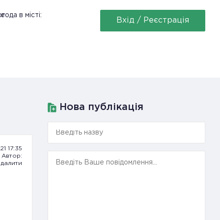
ее
года в місті:
Вхід / Реєстрація
Нова публікація
21 17:35
Автор:
далити