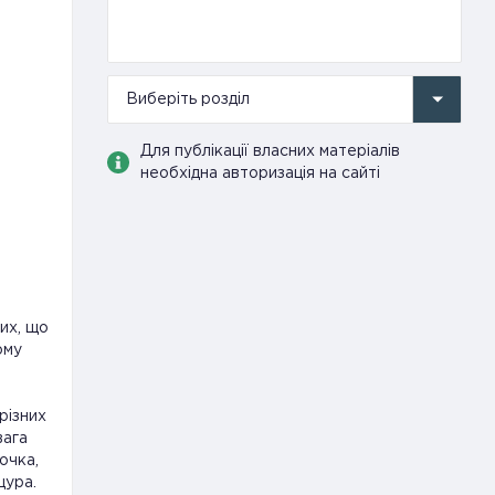
Виберіть розділ
Для публікації власних матеріалів
необхідна авторизація на сайті
их, що
ому
різних
вага
очка,
щура.