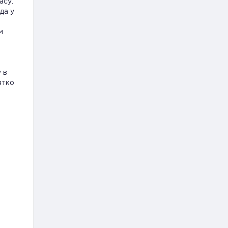
асу.
да у
м
 в
ятко