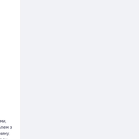
ми,
блем з
чину.