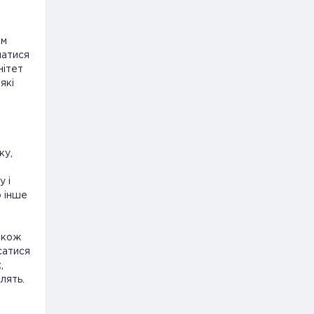
им
шатися
нітет
які
,
ку,
у і
о інше
акож
сатися
,
лять.