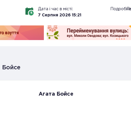
Дата і час в місті:
Подробн
По
7
Серпня
2026
15
:
21
 Бойсе
Агата Бойсе