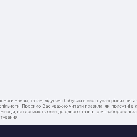
омоги мамам, татам, дідусям і бабусям в вирішувані різних питан
ільноти. Просимо Вас уважно читати правила, які присутні в ко
мінація, нетерпимість один до одного та інші речі заборонені 
стування.