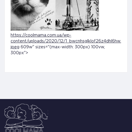
https://coolmama.com.ua/wp-
content/uploads/2020/12/1_bwcnhsglklof26z4dhl6hw.
jpeg
609w" sizes="(max-width: 300px) 100vw,
300px">