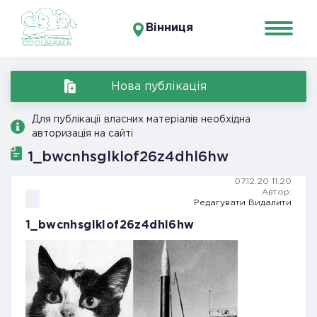
Вінниця
Нова публікація
Для публікації власних матеріалів необхідна
авторизація на сайті
1_bwcnhsglklof26z4dhl6hw
07.12.20 11:20
Автор:
Редагувати
Видалити
1_bwcnhsglklof26z4dhl6hw