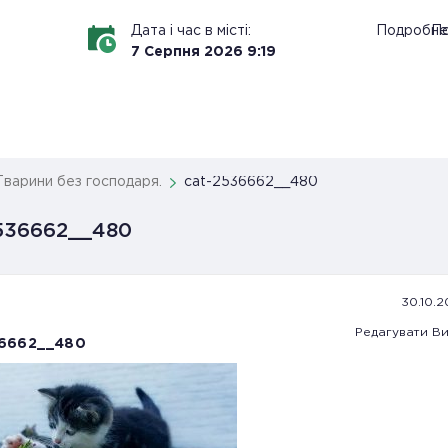
Дата і час в місті:
Подробн
По
7
Серпня
2026
9
:
19
Тварини без господаря.
cat-2536662__480
536662__480
30.10.2
Редагувати
Ви
36662__480