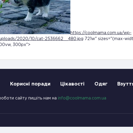
https://coolmama.com.ua/wp-
uploads/2020/10/cat-2536662__480.jpg
721w" sizes="(max-widt
100vw, 300px">
и
Корисні поради
Цікавості
Одяг
Взутт
роботи сайту пишіть нам на
info@coolmama.com.ua