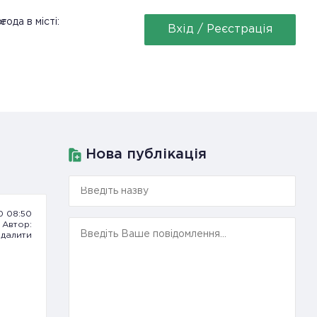
ее
года в місті:
Вхід / Реєстрація
Нова публікація
0 08:50
Автор:
далити