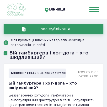
Вінниця
Нова публікація
Для публікації власних матеріалів необхідна
авторизація на сайті
Бій гамбургера і хот-дога – хто
шкідливіший?
17.09.20 16:08
Корисні поради
Цікаве харчування
Автор: admin
Бій гамбургера і хот-дога – хто
шкідливіший?
Беззаперечно хот-доги і гамбургери є
найпопулярнішим фастфудом в світі. Популярність
цих страв пояснюється їх швидкістю готування і