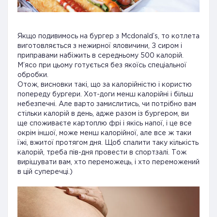
Якщо подивимось на бургер з Мcdonald’s, то котлета
виготовляється з нежирної яловичини, З сиром і
приправами набіжить в середньому 500 калорій.
М’ясо при цьому готується без якоїсь спеціальної
обробки.
Отож, висновки такі, що за калорійністю і користю
попереду бургери. Хот-доги менш калорійні і більш
небезпечні. Але варто замислитись, чи потрібно вам
стільки калорій в день, адже разом із бургером, ви
ще споживаєте картоплю фрі і якісь напої, і це все
окрім іншої, може менш калорійної, але все ж таки
їжі, вжитої протягом дня. Щоб спалити таку кількість
калорій, треба пів-дня провести в спортзалі. Тож
вирішувати вам, хто переможець, і хто переможений
в цій суперечці.)