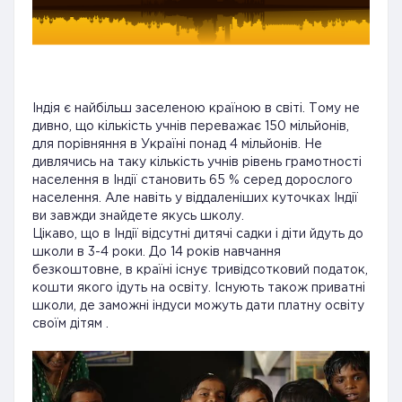
Індія є найбільш заселеною країною в світі. Тому не
дивно, що кількість учнів переважає 150 мільйонів,
для порівняння в Україні понад 4 мільйонів. Не
дивлячись на таку кількість учнів рівень грамотності
населення в Індії становить 65 % серед дорослого
населення. Але навіть у віддаленіших куточках Індії
ви завжди знайдете якусь школу.
Цікаво, що в Індії відсутні дитячі садки і діти йдуть до
школи в 3-4 роки. До 14 років навчання
безкоштовне, в країні існує тривідсотковий податок,
кошти якого ідуть на освіту. Існують також приватні
школи, де заможні індуси можуть дати платну освіту
своїм дітям .