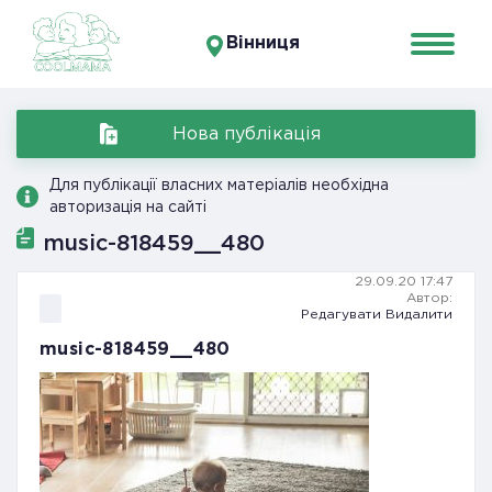
Вінниця
Нова публікація
Для публікації власних матеріалів необхідна
авторизація на сайті
music-818459__480
29.09.20 17:47
Автор:
Редагувати
Видалити
music-818459__480