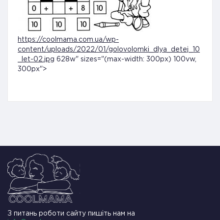
https://coolmama.com.ua/wp-
content/uploads/2022/01/golovolomki_dlya_detej_10
_let-02.jpg
628w" sizes="(max-width: 300px) 100vw,
300px">
З питань роботи сайту пишіть нам на