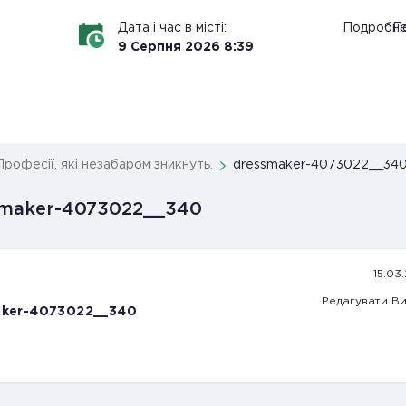
Дата і час в місті:
Подробн
По
9
Серпня
2026
8
:
39
Професії, які незабаром зникнуть.
dressmaker-4073022__34
smaker-4073022__340
15.03.
Редагувати
Ви
aker-4073022__340