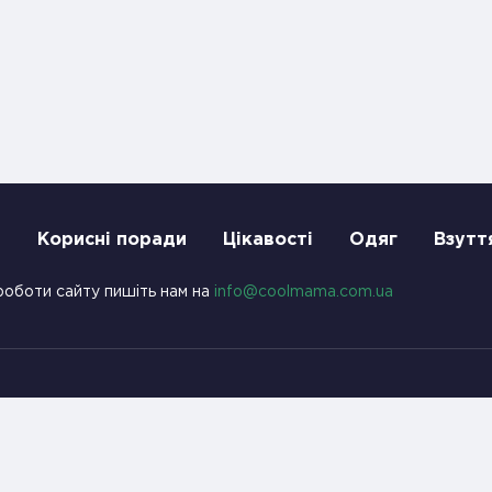
и
Корисні поради
Цікавості
Одяг
Взутт
роботи сайту пишіть нам на
info@coolmama.com.ua