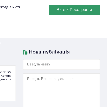
ее
года в місті:
Вхід / Реєстрація
0
Нова публікація
21 18:36
Автор:
далити