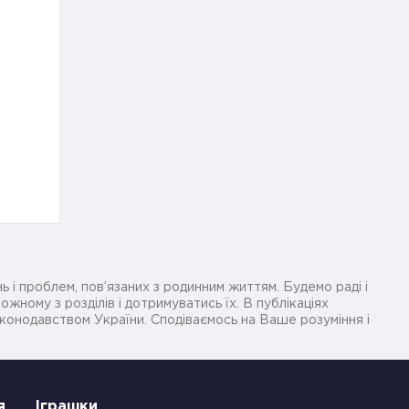
ь і проблем, пов’язаних з родинним життям. Будемо раді і
жному з розділів і дотримуватись їх. В публікаціях
законодавством України. Сподіваємось на Ваше розуміння і
я
Іграшки