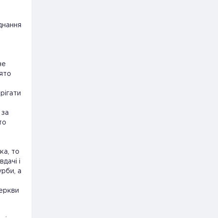
днання
не
нято
рігати
 за
то
ка, то
дачі і
рби, а
церкви