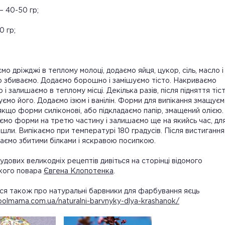
– 40-50 гр;
0 гр;
мо дріжджі в теплому молоці, додаємо яйця, цукор, сіль, масло і
 збиваємо. Додаємо борошно і замішуємо тісто. Накриваємо
і залишаємо в теплому місці. Декілька разів, після підняття тіст
ємо його. Додаємо ізюм і ванілін. Форми для випікання змащує
якщо форми силіконові, або підкладаємо папір, змащений олією.
мо форми на третю частину і залишаємо ще на якийсь час, дл
йшли. Випікаємо при температурі 180 градусів. Після вистигання
ємо збитими білками і яскравою посипкою.
удових великодніх рецептів дивіться на сторінці відомого
ького повара
Євгена Клопотенка
.
ся також про натуральні барвники для фарбування яєць
coolmama.com.ua/naturalni-barvnyky-dlya-krashanok/