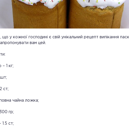
, що у кожної господині є свій унікальний рецепт випікання паск
апропонувати вам цей.
ти:
– 1 кг;
 шт;
2 ст;
еповна чайна ложка;
300 гр;
1.5 ст;