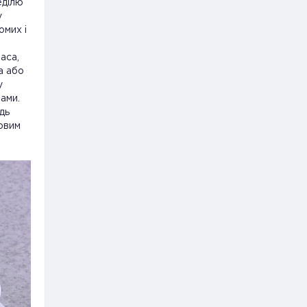
еділю
у
омих і
аса,
а або
у
ами.
дь
овим