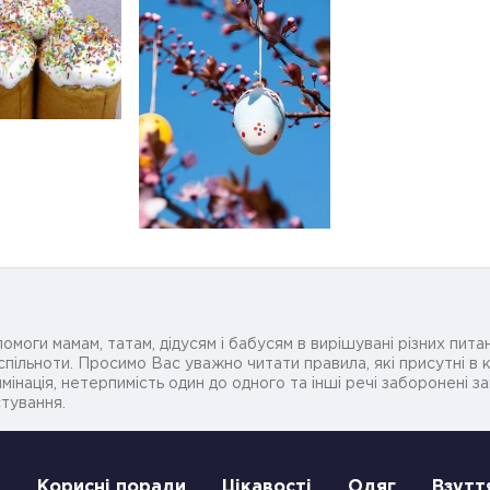
омоги мамам, татам, дідусям і бабусям в вирішувані різних питан
ільноти. Просимо Вас уважно читати правила, які присутні в ко
мінація, нетерпимість один до одного та інші речі заборонені 
стування.
и
Корисні поради
Цікавості
Одяг
Взутт