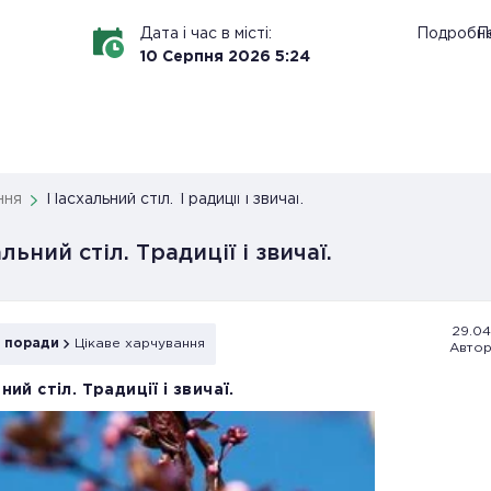
Дата і час в місті:
Подробн
По
10
Серпня
2026
5
:
24
ння
Пасхальний стіл. Традиції і звичаї.
льний стіл. Традиції і звичаї.
29.04.
і поради
Цікаве харчування
Автор
ний стіл. Традиції і звичаї.