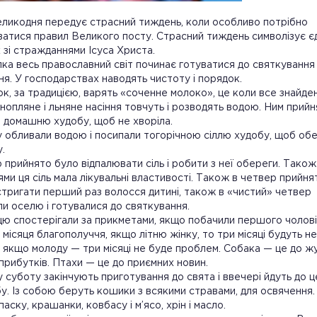
ликодня передує страсний тиждень, коли особливо потрібно
атися правил Великого посту. Страсний тиждень символізує є
 зі стражданнями Ісуса Христа.
лка весь православний світ починає готуватися до святкування
я. У господарствах наводять чистоту і порядок.
ок, за традицією, варять «соченне молоко», це коли все знайде
нопляне і льняне насіння товчуть і розводять водою. Ним прий
 домашню худобу, щоб не хворіла.
 обливали водою і посипали тогорічною сіллю худобу, щоб обе
у.
 прийнято було відпалювати сіль і робити з неї обереги. Також
ями ця сіль мала лікувальні властивості. Також в четвер прийня
стригати перший раз волосся дитині, також в «чистий» четвер
и оселю і готувалися до святкування.
цю спостерігали за прикметами, якщо побачили першого чолові
 місяця благополуччя, якщо літню жінку, то три місяці будуть нев
 якщо молоду — три місяці не буде проблем. Собака — це до жу
 прибутків. Птахи — це до приємних новин.
 суботу закінчують приготування до свята і ввечері йдуть до 
у. Із собою беруть кошики з всякими стравами, для освячення.
аску, крашанки, ковбасу і м’ясо, хрін і масло.