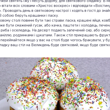
ужби святять їжу і несуть додому, для святкового сніданку. В н
 вітати всіх словами «Христос воскрес» і відповідати «Воістин
. Проводять день в святковому настрої і ходять в гості до знай
 З собою беруть крашанки і паску.
овому столі повинні бути такі страви: паска, крашені яйця, ковб
оже бути смажений гусак, або качка, паштети і холодець, печен
риба і оселедець. На десерт подають запечений сир, або сирн
ваніллю, родзинками і цукатами. Також стіл прикрашають фрукт
переймайтеся якщо у вас на столі буде чогось бракувати, у бу
падку ваш стіл на Великдень буде святковий, якщо буде святк