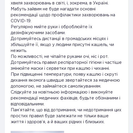
хвиля захворювань в світі, і, зокрема, в Україні.
Мабуть зайвим не буде нагадати основні
рекомендації щодо профілактики захворювань на
COVID-19.
Регулярно мийте руки і оброблюйте їх
дезінфікуючими засобами.
Дотримуйтесь дистанції в громадських місцях і
збільшуйте її, якщо у людини присутні кашель, чи
нежить.
По можливості, не чіпайте руками очі, ніс і рот.
Дотримуйтесь правил респіраторної гігієни і частіше
змінюйте маски і серветки при кашлю і чиханні.
При підвищенні температури, появу кашлю і скруті
дихання якомога швидше звертайтеся за медичною
допомогою, не займайтеся самолікуванням.
Слідкуйте за новітньою інформацією і виконуйте
рекомендації медичних фахівців, будьте обізнаними і
відповідальними.
Пам’ятайте, що від дотримання, чи недотримання цих
простих правил буде залежати не тільки ваше
життя і здоров’я, а й ваших рідних і близьких.