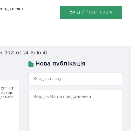
ее
года в місті:
Вхід / Реєстрація
r_2021-03-24_19-10-41
Нова публікація
21 11:43
Автор:
далити