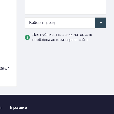
Виберіть розділ
Для публікації власних матеріалів
необхідна авторизація на сайті
736w"
я
Іграшки