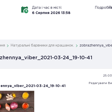
Дата і час в місті:
Подробн
По
6
Серпня
2026
13
:
58
ння
Натуральні барвники для крашанок.
zobrazhennya_vibe
zhennya_viber_2021-03-24_19-10-41
25.03.
Редагувати
Ви
ennya_viber_2021-03-24_19-10-41