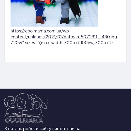
https://coolmama.com.ua/wp-
content/uploads/2021/01/batman-5072811__480.jpg
720w" sizes="(max-width: 300px) 100vw, 300px">
З питань роботи сайту пишіть нам на