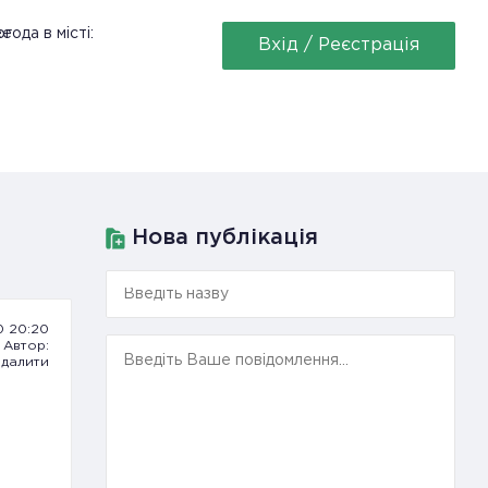
ее
года в місті:
Вхід / Реєстрація
Нова публікація
0 20:20
Автор:
далити