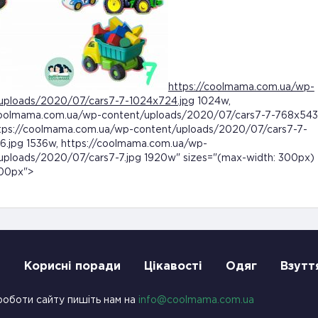
https://coolmama.com.ua/wp-
uploads/2020/07/cars7-7-1024x724.jpg
1024w,
coolmama.com.ua/wp-content/uploads/2020/07/cars7-7-768x543
tps://coolmama.com.ua/wp-content/uploads/2020/07/cars7-7-
6.jpg 1536w, https://coolmama.com.ua/wp-
uploads/2020/07/cars7-7.jpg 1920w" sizes="(max-width: 300px)
300px">
и
Корисні поради
Цікавості
Одяг
Взутт
роботи сайту пишіть нам на
info@coolmama.com.ua