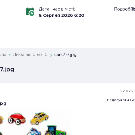
Дата і час в місті:
Подробн
По
8
Серпня
2026
6
:
20
ола
Лічба від 0 до 10
cars7-7.jpg
7.jpg
22.07.2
Редагувати
Ви
jpg