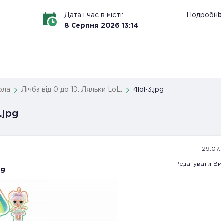
Дата і час в місті:
Подробн
По
8
Серпня
2026
13
:
14
ола
Лічба від 0 до 10. Ляльки LoL.
4lol-3.jpg
.jpg
29.07.
Редагувати
Ви
pg