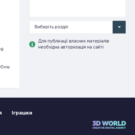
Виберіть розділ
Для публікації власних матеріалів
необхідна авторизація на сайті
pg
00vw,
я
Іграшки