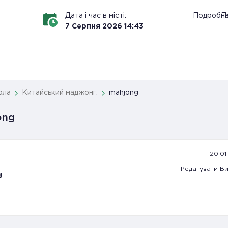
Дата і час в місті:
Подробн
По
7
Серпня
2026
14
:
43
ола
Китайський маджонг.
mahjong
ong
20.01.
Редагувати
Ви
g