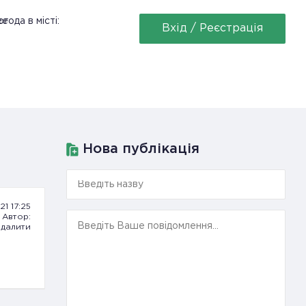
ее
года в місті:
Вхід / Реєстрація
Нова публікація
21 17:25
Автор:
далити