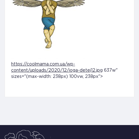
https://coolmama.com.ua/wp-
content/uploads/2020/12/ioga-detej12.jpg
637w"
sizes="(max-width: 238px) 100vw, 238px">