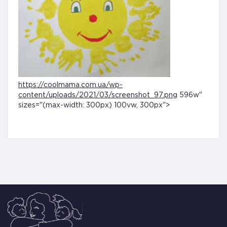
https://coolmama.com.ua/wp-
content/uploads/2021/03/screenshot_97.png
596w"
sizes="(max-width: 300px) 100vw, 300px">