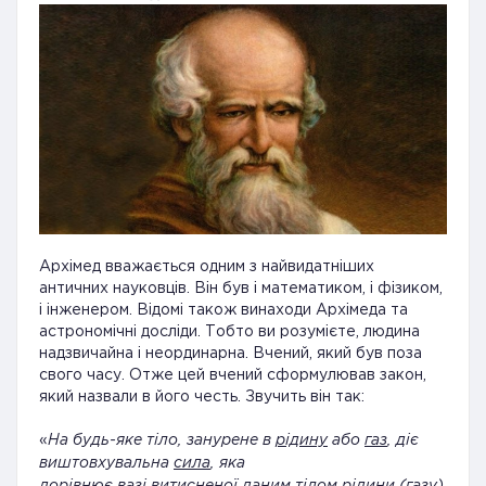
Архімед вважається одним з найвидатніших
античних науковців. Він був і математиком, і фізиком,
і інженером. Відомі також винаходи Архімеда та
астрономічні досліди. Тобто ви розумієте, людина
надзвичайна і неординарна. Вчений, який був поза
свого часу. Отже цей вчений сформулював закон,
який назвали в його честь. Звучить він так:
«
На будь-яке тіло, занурене в
рідину
або
газ
, діє
виштовхувальна
сила
, яка