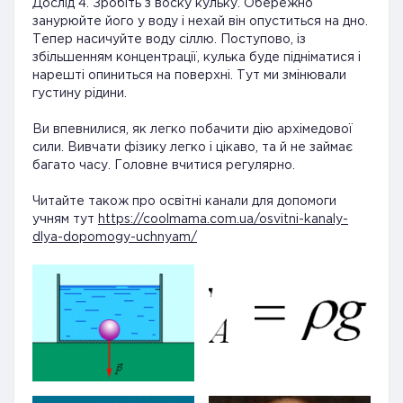
Дослід 4. Зробіть з воску кульку. Обережно
занурюйте його у воду і нехай він опуститься на дно.
Тепер насичуйте воду сіллю. Поступово, із
збільшенням концентрації, кулька буде підніматися і
нарешті опиниться на поверхні. Тут ми змінювали
густину рідини.
Ви впевнилися, як легко побачити дію архімедової
сили. Вивчати фізику легко і цікаво, та й не займає
багато часу. Головне вчитися регулярно.
Читайте також про освітні канали для допомоги
учням тут
https://coolmama.com.ua/osvitni-kanaly-
dlya-dopomogy-uchnyam/