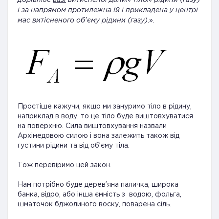
дорівнює
вазі
витисненої даним тілом рідини (газу)
і за напрямом протилежна їй і прикладена у центрі
мас витісненого об’єму рідини (газу)
.».
Простіше кажучи, якщо ми зануримо тіло в рідину,
наприклад в воду, то це тіло буде виштовхуватися
на поверхню. Сила виштовхування назвали
Архімедовою силою і вона залежить також від
густини рідини та від об’єму тіла.
Тож перевіримо цей закон.
Нам потрібно буде дерев’яна паличка, широка
банка, відро, або інша ємність з водою, фольга,
шматочок бджолиного воску, поварена сіль.