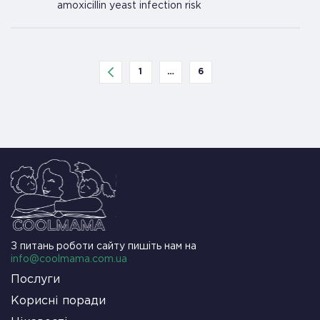
amoxicillin yeast infection risk
1
…
6
З питань роботи сайту пишіть нам на
info@coolmama.com.ua
Послуги
Корисні поради