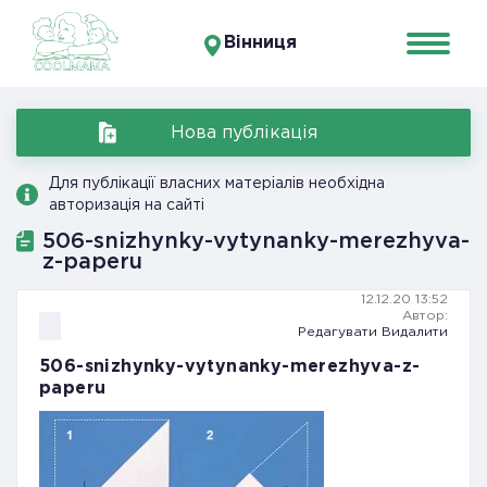
Вінниця
Нова публікація
Для публікації власних матеріалів необхідна
авторизація на сайті
506-snizhynky-vytynanky-merezhyva-
z-paperu
12.12.20 13:52
Автор:
Редагувати
Видалити
506-snizhynky-vytynanky-merezhyva-z-
paperu