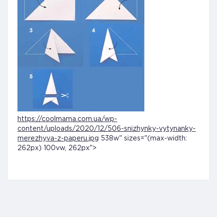
https://coolmama.com.ua/wp-
content/uploads/2020/12/506-snizhynky-vytynanky-
merezhyva-z-paperu.jpg
538w" sizes="(max-width:
262px) 100vw, 262px">