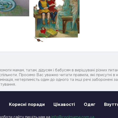
омоги мамам, татам, дідусям і бабусям в вирішувані різних питан
ільноти. Просимо Вас уважно читати правила, які присутні в ко
мінація, нетерпимість один до одного та інші речі заборонені 
стування.
и
Корисні поради
Цікавості
Одяг
Взутт
роботи сайту пишіть нам на
info@coolmama.com.ua