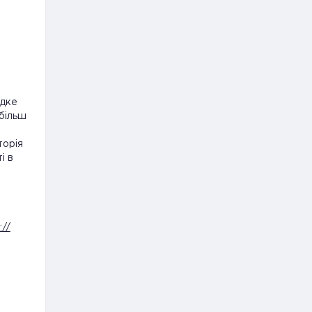
идке
 більш
торія
і в
://