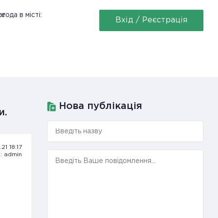
ее
года в місті:
Вхід / Реєстрація
Нова публікація
и.
21 18:17
: admin