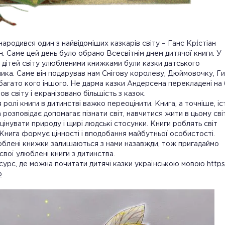
 народився один з найвідоміших казкарів світу – Ганс Крі́стіан
н. Саме цей день було обрано Всесвітнім днем дитячої книги. У
 дітей світу улюбленими книжками були казки датського
ика. Саме він подарував нам Снігову королеву, Дюймовочку, Г
 багато кого іншого. Не дарма казки Андерсена перекладені на
ов світу і екранізовано більшість з казок.
 ролі книги в дитинстві важко переоцінити. Книга, а точніше, іс
а розповідає допомагає пізнати світ, навчитися жити в цьому світ
, цінувати природу і щирі людські стосунки. Книги роблять світ
Книга формує цінності і вподобання майбутньої особистості.
блені книжки залишаються з нами назавжди, тож пригадаймо
 свої улюблені книги з дитинства.
сурс, де можна почитати дитячі казки українською мовою
https
р