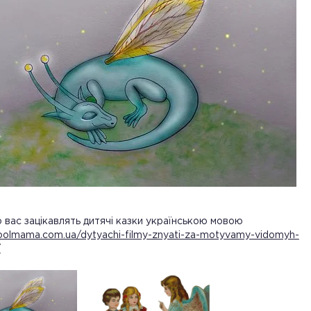
вас зацікавлять дитячі казки українською мовою
coolmama.com.ua/dytyachi-filmy-znyati-za-motyvamy-vidomyh-
/