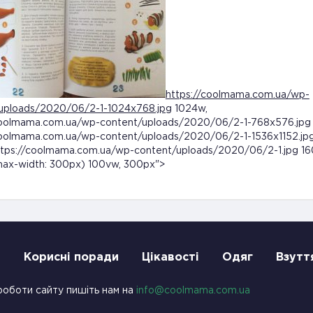
https://coolmama.com.ua/wp-
uploads/2020/06/2-1-1024x768.jpg
1024w,
coolmama.com.ua/wp-content/uploads/2020/06/2-1-768x576.jpg
coolmama.com.ua/wp-content/uploads/2020/06/2-1-1536x1152.jp
ttps://coolmama.com.ua/wp-content/uploads/2020/06/2-1.jpg 1
max-width: 300px) 100vw, 300px">
и
Корисні поради
Цікавості
Одяг
Взутт
роботи сайту пишіть нам на
info@coolmama.com.ua