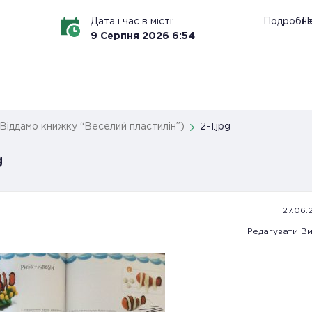
Дата і час в місті:
Подробн
По
9
Серпня
2026
6
:
54
Віддамо книжку “Веселий пластилін”)
2-1.jpg
g
27.06.
Редагувати
Ви