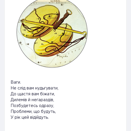
Ваги.
Не слід вам нудьгувати,
До щастя вам біжати,
Дилемів й негараздів,
Позбудетесь одразу,
Проблеми, що будуть,
У рік цей відійдуть.