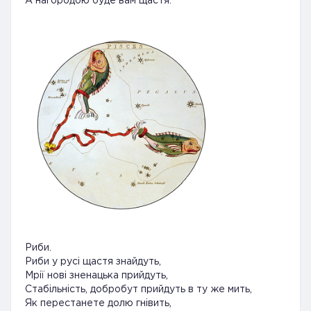
А нагородою буде вам щастя.
Риби.
Риби у русі щастя знайдуть,
Мрії нові зненацька прийдуть,
Стабільність, добробут прийдуть в ту же мить,
Як перестанете долю гнівить,