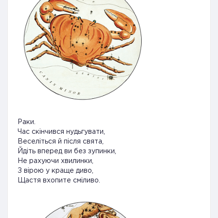
Раки.
Час скінчився нудьгувати,
Веселіться й після свята,
Йдіть вперед ви без зупинки,
Не рахуючи хвилинки,
З вірою у краще диво,
Щастя вхопите сміливо.