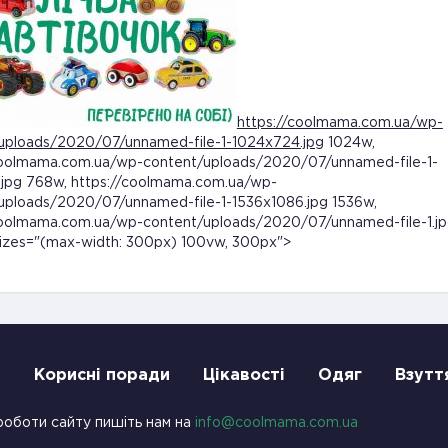
https://coolmama.com.ua/wp-
uploads/2020/07/unnamed-file-1-1024x724.jpg
1024w,
coolmama.com.ua/wp-content/uploads/2020/07/unnamed-file-1-
jpg 768w, https://coolmama.com.ua/wp-
uploads/2020/07/unnamed-file-1-1536x1086.jpg 1536w,
coolmama.com.ua/wp-content/uploads/2020/07/unnamed-file-1.j
izes="(max-width: 300px) 100vw, 300px">
и
Корисні поради
Цікавості
Одяг
Взутт
роботи сайту пишіть нам на
info@coolmama.com.ua