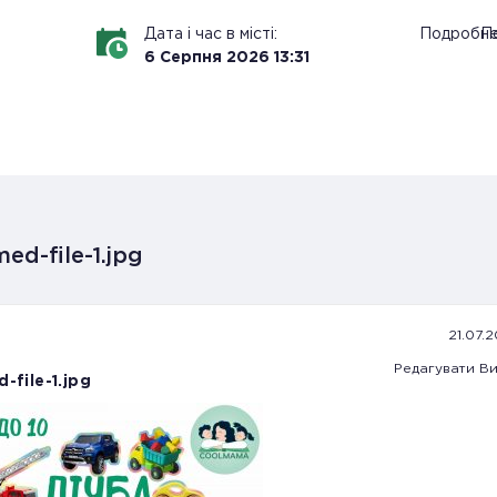
Дата і час в місті:
Подробн
По
6
Серпня
2026
13
:
31
ed-file-1.jpg
21.07.
Редагувати
Ви
-file-1.jpg