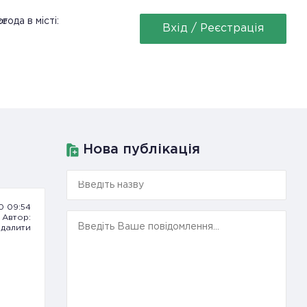
ее
года в місті:
Вхід / Реєстрація
Нова публікація
20 09:54
Автор:
далити