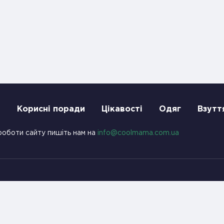
и
Корисні поради
Цікавості
Одяг
Взутт
роботи сайту пишіть нам на
info@coolmama.com.ua