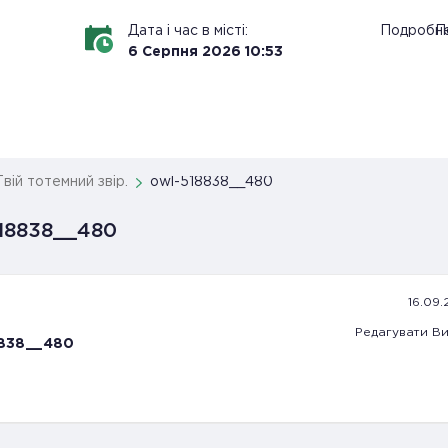
Дата і час в місті:
Подробн
По
6
Серпня
2026
10
:
53
Твій тотемний звір.
owl-518838__480
18838__480
16.09.
Редагувати
Ви
8838__480