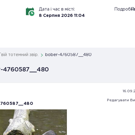
Дата і час в місті:
Подробн
По
8
Серпня
2026
11
:
04
Твій тотемний звір.
bober-4760587__480
r-4760587__480
16.09.
Редагувати
Ви
4760587__480