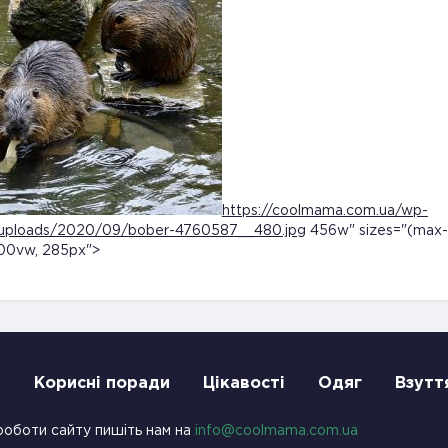
https://coolmama.com.ua/wp-
/uploads/2020/09/bober-4760587__480.jpg
456w" sizes="(max-
00vw, 285px">
и
Корисні поради
Цікавості
Одяг
Взутт
роботи сайту пишіть нам на
info@coolmama.com.ua