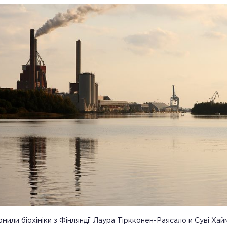
омили біохіміки з Фінляндії Лаура Тіркконен-Раясало и Суві Хаймі