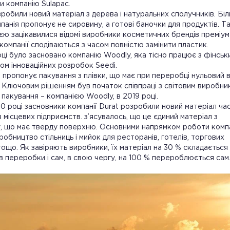
и компанію Sulapac.
робили новий матеріал з дерева і натуральних сполучників. Бі
мпанія пропонує не сировину, а готові баночки для продуктів. 
єю зацікавилися відомі виробники косметичних брендів преміум
 компанії сподіваються з часом повністю замінити пластик.
оці було засновано компанію Woodly, яка тісно працює з фінськ
ом інноваційних розробок Seedi.
 пропонує пакування з плівки, що має при переробці нульовий 
 Ключовим рішенням був початок співпраці з світовим виробни
 пакування – компанією Woodly, в 2019 році.
0 році засновники компанії Durat розробили новий матеріал ча
ів місцевих підприємств. з’ясувалось, що це єдиний матеріал з
, що має тверду поверхню. Основними напрямком роботи компа
робництво стільниць і мийок для ресторанів, готелів, торгових
тощо. Як завіряють виробники, їх матеріал на 30 % складається 
в переробки і сам, в свою чергу, на 100 % перероблюється сам