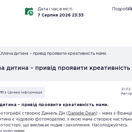
Дата і час в місті:
Подробн
П
7
Серпня
2026
23
:
33
Спляча дитина – привід проявити креативність мами.
а дитина – привід проявити креативність
21.02.
ті
Цікава інформація
Автор
дитина – привід проявити креативність мами.
фотографії створює Даніель Дін (
Danielle Dean
) – мама з Франції.
итина є чудовою фотомоделлю, з якою мама створює настільк
фотоісторії, що викликає подив і захоплення. Насолоджуйтесь
 чудо-мами.