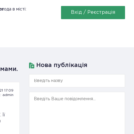
ее
огода в місті:
Вхід / Реєстрація
Нова публікація
 мами.
21 17:09
: admin
 Її
и