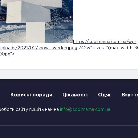
https://coolmama.com.ua/wp-
uploads/2021/02/snow-sweden.jpeg
742w" sizes="(max-width: 
300px">
и
Корисні поради
Цікавості
Одяг
Взутт
роботи сайту пишіть нам на
info@coolmama.com.ua