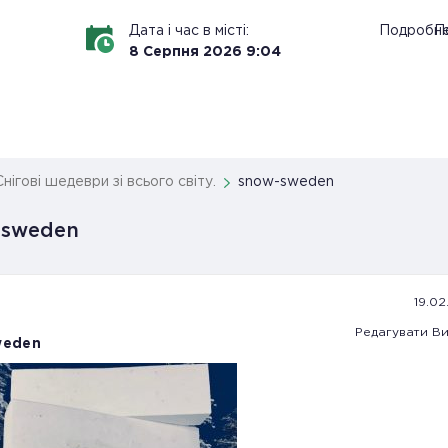
Дата і час в місті:
Подробн
По
8
Серпня
2026
9
:
04
Снігові шедеври зі всього світу.
snow-sweden
-sweden
19.02.
Редагувати
Ви
weden