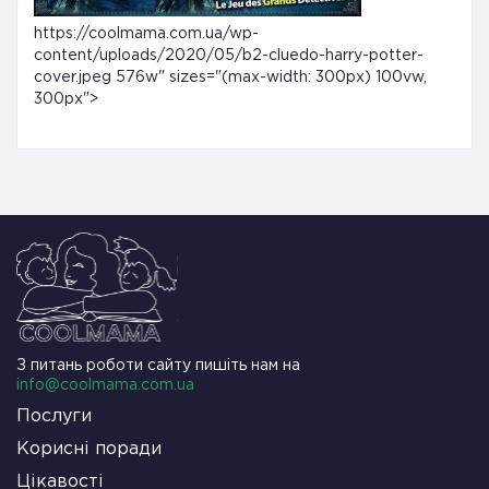
https://coolmama.com.ua/wp-
content/uploads/2020/05/b2-cluedo-harry-potter-
cover.jpeg
576w" sizes="(max-width: 300px) 100vw,
300px">
З питань роботи сайту пишіть нам на
info@coolmama.com.ua
Послуги
Корисні поради
Цікавості