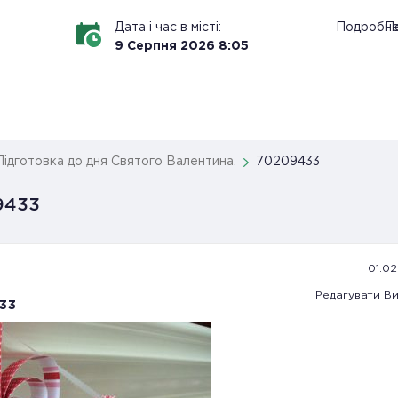
Дата і час в місті:
Подробн
По
9
Серпня
2026
8
:
05
Підготовка до дня Святого Валентина.
70209433
9433
01.02.
Редагувати
Ви
33