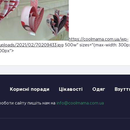
https://coolmama.com.ua/wp-
uploads/2021/02/70209433.jpg
500w" sizes="(max-width: 300p
300px">
и
Корисні поради
Цікавості
Одяг
Взутт
роботи сайту пишіть нам на
info@coolmama.com.ua