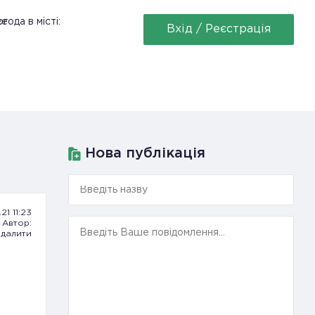
ее
года в місті:
Вхід / Реєстрація
Нова публікація
21 11:23
Автор:
далити