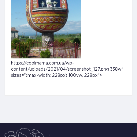
https://coolmama.com.ua/wp-
content/uploads/2021/04/screenshot_127.png
338w"
sizes="(max-width: 228px) 100vw, 228px">