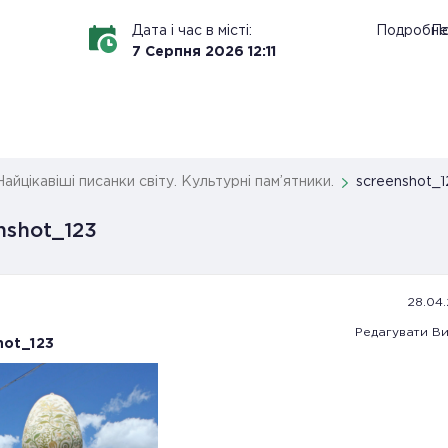
Дата і час в місті:
Подробне
По
7
Серпня
2026
12
:
11
Найцікавіші писанки світу. Культурні пам’ятники.
screenshot_1
nshot_123
28.04.
Редагувати
Ви
hot_123