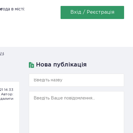
е
года в місті:
Вхід / Реєстрація
23
Нова публікація
21 14:33
Автор:
далити