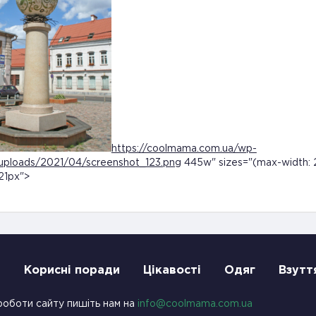
https://coolmama.com.ua/wp-
uploads/2021/04/screenshot_123.png
445w" sizes="(max-width: 
21px">
и
Корисні поради
Цікавості
Одяг
Взутт
роботи сайту пишіть нам на
info@coolmama.com.ua