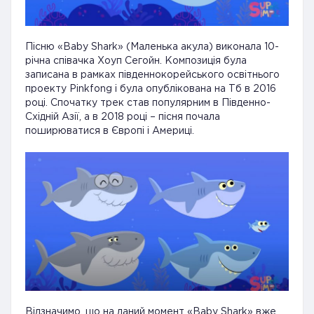
Пісню «Baby Shark» (Маленька акула) виконала 10-
річна співачка Хоуп Сегойн. Композиція була
записана в рамках південнокорейського освітнього
проекту Pinkfong і була опублікована на Тб в 2016
році. Спочатку трек став популярним в Південно-
Східній Азії, а в 2018 році – пісня почала
поширюватися в Європі і Америці.
Відзначимо, що на даний момент «Baby Shark» вже