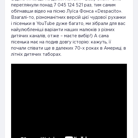
переглянули понад 7 045 124 521 раз, тим самим
обігнавши відео на пісню Луїса Фонса «Despacito».
Взагалі-то, різноманітних версій цієї чудової руханки
і пісеньки в YouTube дуже багато, ми зібрали для вас
найулюбленіші варіанти наших малюків з різних
дитячих каналів, отже – маєте вибір!) А сама
пісенька має на подив довгу історію: кажуть, її
почали співати ще в далеких 70-х роках в Америці, в
літніх дитячих таборах.